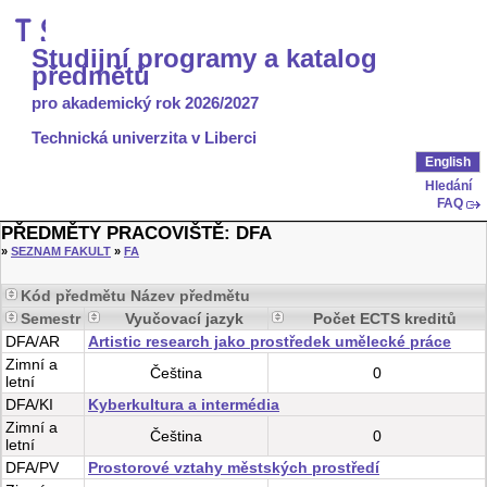
Studijní programy a katalog
předmětů
pro akademický rok 2026/2027
Technická univerzita v Liberci
English
Hledání
FAQ
PŘEDMĚTY PRACOVIŠTĚ:
DFA
»
SEZNAM FAKULT
»
FA
Kód předmětu Název předmětu
Semestr
Vyučovací jazyk
Počet ECTS kreditů
DFA/AR
Artistic research jako prostředek umělecké práce
Zimní
a
Čeština
0
letní
DFA/KI
Kyberkultura a intermédia
Zimní
a
Čeština
0
letní
DFA/PV
Prostorové vztahy městských prostředí