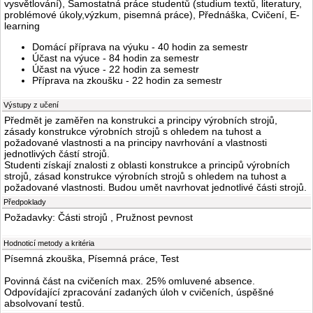
vysvětlování), Samostatná práce studentů (studium textů, literatury,
problémové úkoly,výzkum, pisemná práce), Přednáška, Cvičení, E-
learning
Domácí příprava na výuku - 40 hodin za semestr
Účast na výuce - 84 hodin za semestr
Účast na výuce - 22 hodin za semestr
Příprava na zkoušku - 22 hodin za semestr
Výstupy z učení
Předmět je zaměřen na konstrukci a principy výrobních strojů,
zásady konstrukce výrobních strojů s ohledem na tuhost a
požadované vlastnosti a na principy navrhování a vlastnosti
jednotlivých částí strojů.
Studenti získají znalosti z oblasti konstrukce a principů výrobních
strojů, zásad konstrukce výrobních strojů s ohledem na tuhost a
požadované vlastnosti. Budou umět navrhovat jednotlivé části strojů.
Předpoklady
Požadavky: Části strojů , Pružnost pevnost
Hodnoticí metody a kritéria
Písemná zkouška, Písemná práce, Test
Povinná část na cvičeních max. 25% omluvené absence.
Odpovídající zpracování zadaných úloh v cvičeních, úspěšné
absolvovaní testů.