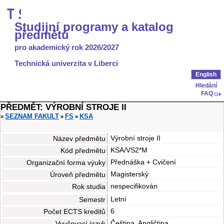
Studijní programy a katalog
předmětů
pro akademický rok 2026/2027
Technická univerzita v Liberci
English
Hledání
FAQ
PŘEDMĚT: VÝROBNÍ STROJE II
SEZNAM FAKULT
FS
KSA
»
»
»
Výrobní stroje II
Název předmětu
KSA/VS2*M
Kód předmětu
Přednáška + Cvičení
Organizační forma výuky
Magisterský
Úroveň předmětu
nespecifikován
Rok studia
Letní
Semestr
6
Počet ECTS kreditů
Čeština, Angličtina
Vyučovací jazyk