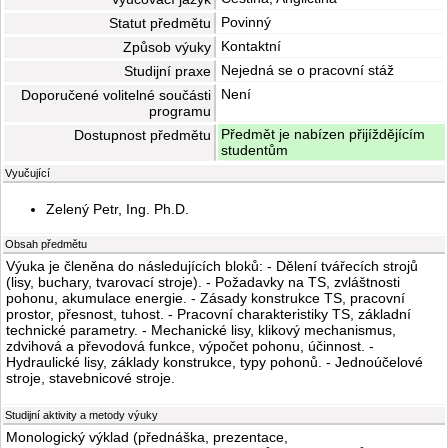
Povinný
Statut předmětu
Kontaktní
Způsob výuky
Nejedná se o pracovní stáž
Studijní praxe
Není
Doporučené volitelné součásti
programu
Předmět je nabízen přijíždějícím
Dostupnost předmětu
studentům
Vyučující
Zelený Petr, Ing. Ph.D.
Obsah předmětu
Výuka je členěna do následujících bloků: - Dělení tvářecích strojů
(lisy, buchary, tvarovací stroje). - Požadavky na TS, zvláštnosti
pohonu, akumulace energie. - Zásady konstrukce TS, pracovní
prostor, přesnost, tuhost. - Pracovní charakteristiky TS, základní
technické parametry. - Mechanické lisy, klikový mechanismus,
zdvihová a převodová funkce, výpočet pohonu, účinnost. -
Hydraulické lisy, základy konstrukce, typy pohonů. - Jednoúčelové
stroje, stavebnicové stroje.
Studijní aktivity a metody výuky
Monologický výklad (přednáška, prezentace,