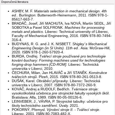
Doporučená literatura
ASHBY, M. F.
Materials selection in mechanical design. 4th
ed.
. Burlington: Butterworth-Heinemann, 2011. ISBN 978-1-
85617-663-7.
BRADÁČ, Josef, Jiří MACHUTA, Iva NOVÁ, Martin SEIDL, Jiří
SOBOTKA a Pavel SOLFRONK.
Machines for processing
metals and plastics
. Liberec: Technical university of Liberec,
Faculty of Mechanical Engineering, 2016. ISBN 978-80-7494-
316-4.
BUDYNAS, R. G. and J. K. NISBETT.
Shigley´s Mechanical
Engineering Design (in SI Units). 11th ed.
. Asia: McGraw-Hill,
2020. ISBN 978-1-260-57920-4.
BURDA, Ondřej.
Tvářecí stroje používané pro technologie
kování-buchary: Forming machines used for technologies
forging-drop hammers [CD-ROM]
. Liberec: Technická
univerzita v Liberci, 2010.
ČECHURA, Milan, Jan HLAVÁČ a Jiří STANĚK.
Konstrukce
tvářecích strojů
. Plzeň, 2015. ISBN 978-80-261-0513-8.
DUŠÁK, Karel.
Obráběcí přípravky
. Liberec: Technická
univerzita v Liberci, 2007. ISBN 978-80-7372-260-9.
KOVÁČ, Andrej a RUDOLF, Bedřich.
Tvárniace stroje:
vysokoškolská učebnica pre strojnické fakulty vysokých škôl
.
Bratislava: Alfa, 1989. ISBN 80-05-00126-6.
LEINVEBER, J., VÁVRA, P. Strojnické tabulky: učebnice pro
školy technického zaměření. Úvaly. 2021.
POKORNÝ, Přemysl.
Výrobní stroje II. - Tvářecí stroje
.
Liberec, 2001. ISBN 80-7083-482-X.