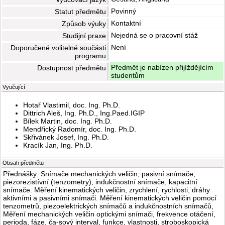
Povinný
Statut předmětu
Kontaktní
Způsob výuky
Nejedná se o pracovní stáž
Studijní praxe
Není
Doporučené volitelné součásti
programu
Předmět je nabízen přijíždějícím
Dostupnost předmětu
studentům
Vyučující
Hotař Vlastimil, doc. Ing. Ph.D.
Dittrich Aleš, Ing. Ph.D., Ing.Paed.IGIP
Bílek Martin, doc. Ing. Ph.D.
Mendřický Radomír, doc. Ing. Ph.D.
Skřivánek Josef, Ing. Ph.D.
Kracík Jan, Ing. Ph.D.
Obsah předmětu
Přednášky: Snímače mechanických veličin, pasivní snímače,
piezorezistívní (tenzometry), indukčnostní snímače, kapacitní
snímače. Měření kinematických veličin, zrychlení, rychlosti, dráhy
aktivními a pasivními snímači. Měření kinematických veličin pomocí
tenzometrů, piezoelektrických snímačů a indukčnostních snímačů,
Měření mechanických veličin optickými snímači, frekvence otáčení,
perioda, fáze, ča-sový interval, funkce, vlastnosti, stroboskopická