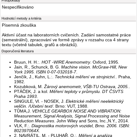
Předpoklady
Nespecifikováno
Hodnoticí metody a kritéria
Písemná zkouška
Aktivní účast na laboratorních cvičeních. Zadání samostatné práce
(semestrální), zpracování ve formě zprávy v rozsahu cca 4 strany
textu (včetně tabulek, grafů a obrázků).
Doporučená literatura
Bruun, H. H.:.
HOT -WIRE Anemometry
. Oxford, 1995.
Jain, R., Schunck, B. G.
Machine vision. McGraw-Hill, New
York 1995. ISBN 0-07-032018-7
.
Jenčík, J., Kuhn, L.:.
Technická měření ve strojnictví.
. Praha,
1982.
Kozubková, M.
Žárový anemometr, VŠB-TU Ostrava, 2005.
.
PTÁČEK, J. a kol.
Měření teploty v průmyslu. DT ČSVTS
Praha 1993
.
SINGULE, Vl. - NOSEK, J.
Elektrické měření neelektrický
veličin. /Učební text/
. Brno: VUT, 1988.
TŮMA,J.
VEHICLE GEARBOX NOISE AND VIBRATION:
Measurement, Signal Analysis, Signal Processing and Noise
Reduction Measures
. John Wiley and Sons, Inc.,N.Y., 2014.
VLK, F.:.
Diagnostika motorových vozidel, Brno. 2006. ISBN:
802397064X
.
2. NAVRÁTIL, M. - PLUHAŘ, O.:.
Měření a analýza