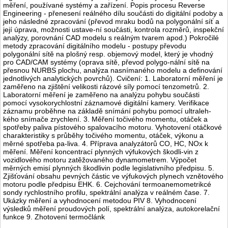
měření, používané systémy a zařízení. Popis procesu Reverse
Engineering - přenesení reálného dílu součásti do digitální podoby a
jeho následné zpracování (převod mraku bodů na polygonální síť a
její úprava, možnosti ustave-ní součásti, kontrola rozměrů, inspekční
analýzy, porovnání CAD modelu s reálným tvarem apod.) Pokročilé
metody zpracování digitálního modelu - postupy převodu
polygonální sítě na plošný resp. objemový model, který je vhodný
pro CAD/CAM systémy (oprava sítě, převod polygo-nální sítě na
přesnou NURBS plochu, analýza nasnímaného modelu a definování
jednotlivých analytických povrchů). Cvičení: 1. Laboratorní měření je
zaměřeno na zjištění velikosti rázové síly pomocí tenzometrů. 2.
Laboratorní měření je zaměřeno na analýzu pohybu součásti
pomocí vysokorychlostní záznamové digitální kamery. Verifikace
záznamu proběhne na základě snímání pohybu pomocí ultraleh-
kého snímače zrychlení. 3. Měření točivého momentu, otáček a
spotřeby paliva pístového spalovacího motoru. Vyhotovení otáčkové
charakteristiky s průběhy točivého momentu, otáček, výkonu a
měrné spotřeba pa-liva. 4. Příprava analyzátorů CO, HC, NOx k
měření. Měření koncentrací plynných výfukových škodli-vin z
vozidlového motoru zatěžovaného dynamometrem. Výpočet
měrných emisí plynných škodlivin podle legislativního předpisu. 5.
Zjišťování obsahu pevných částic ve výfukových plynech vznětového
motoru podle předpisu EHK. 6. Cejchování termoanemometrikcé
sondy rychlostního profilu, spektrální analýza v reálném čase. 7.
Ukázky měření a vyhodnocení metodou PIV 8. Vyhodnocení
výsledků měření proudových polí, spektrální analýza, autokorelační
funkce 9. Zhotovení termočlánk