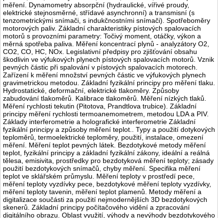
měření. Dynamometry absorpční (hydraulické, vířivé proudy,
elektrické stejnosměrné, střídavé asynchronní) a transmisní (s
tenzometrickými snímači, s indukčnostními snímači). Spotřeboměry
motorových paliv. Základní charakteristiky pístových spalovacích
motorů s provozními parametry: Točivý moment, otáčky, výkon a
měrná spotřeba paliva. Měření koncentrací plynů - analyzátory O2,
CO2, CO, HC, NOx. Legislativní předpisy pro zjišťování obsahu
škodlivin ve výfukových plynech pístových spalovacích motorů. Vznik
pevných částic při spalování v pístových spalovacích motorech.
Zařízení k měření množství pevných částic ve výfukových plynech
gravimetrickou metodou. Základní fyzikální principy pro měření tlaku.
Hydrostatické, deformační, elektrické tlakoměry. Způsoby
zabudování tlakoměrů. Kalibrace tlakoměrů. Měření nízkých tlaků.
Měření rychlosti tekutin (Pitotova, Prandtlova trubice). Základní
principy měření rychlosti termoanemometrem, metodou LDA a PIV.
Základy interferometrie a holografické interferometrie Základní
fyzikální principy a způsoby měření teplot.. Typy a použití dotykových
teploměrů, termoelektrické teploměry, použití, instalace, omezení
měření. Měření teplot pevných látek. Bezdotykové metody měření
teplot, fyzikální principy a základní fyzikální zákony, ideální a reálná
tělesa, emisivita, prostředky pro bezdotyková měření teploty; zásady
použití bezdotykových snímačů, chyby měření. Specifika měření
teplot ve sklářském průmyslu. Měření teploty v prostředí pece,
měření teploty vyzdívky pece, bezdotykové měření teploty vyzdívky,
měření teploty tavenin, měření teplot plamenů. Metody měření a
digitalizace součásti za použití nejmodernějších 3D bezdotykových
skenerů. Základní principy počítačového vidění a zpracování
digitálního obrazu. Oblast využití, výhody a nevýhody bezdotykového