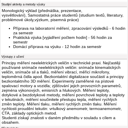
Studijní aktivity a metody výuky
Monologický výklad (přednáška, prezentace,
vysvětlování), Samostatná práce studentů (studium textů, literatury,
problémové úkoly,výzkum, pisemná práce)
Příprava na laboratorní měření, zpracování výsledků - 6 hodin
za semestr
Praktická výuka [vyjádření počtem hodin] - 56 hodin za
semestr
Domácí příprava na výuku - 12 hodin za semestr
Výstupy z učení
Principy měření neelektrických veličin v technické praxi. Nejčastěji
používané snímače neelektrických veličin: snímače kinematických
veličin, snímače sil a tlaků, měření vibrací, měřicí mikrofony,
teploměrná čidla apod. Bezkontaktní digitalizace součástí a principy
bezkontaktního 3D měření. Experimenty zaměřené na pístové
spalovací motory a vozidla; zjišťování jejich provozních parametrů,
zejména výkonových, emisních a hlukových. Měření teploty,
dotykové a bezdotykové metody, měření povrchové teploty a teploty
v tekutinách, měření součinitele přestupu tepla, měření rychlých
změn teploty. Měření tlaku, měření rychlých změn tlaku. Měření
rychlosti proudění tekutin: vrtulkový anemometr, termoanemometr,
CTA, základy optických metod.
Studenti získají znalosti v daném předmětu v souladu s cílem a
obsahem.