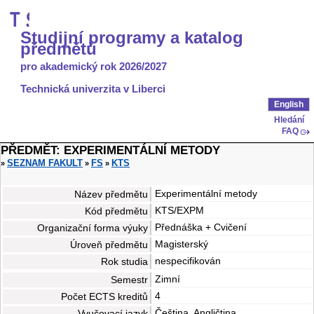
Studijní programy a katalog
předmětů
pro akademický rok 2026/2027
Technická univerzita v Liberci
English
Hledání
FAQ
PŘEDMĚT: EXPERIMENTÁLNÍ METODY
SEZNAM FAKULT
FS
KTS
»
»
»
Experimentální metody
Název předmětu
KTS/EXPM
Kód předmětu
Přednáška + Cvičení
Organizační forma výuky
Magisterský
Úroveň předmětu
nespecifikován
Rok studia
Zimní
Semestr
4
Počet ECTS kreditů
Čeština, Angličtina
Vyučovací jazyk