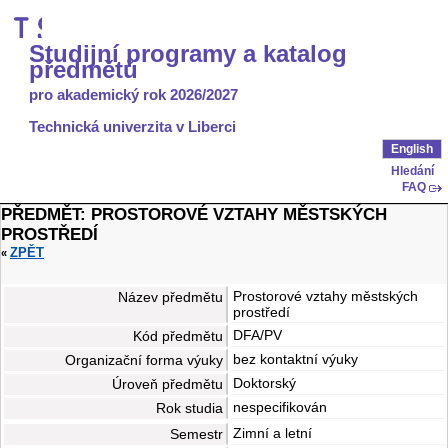
Studijní programy a katalog
předmětů
pro akademický rok 2026/2027
Technická univerzita v Liberci
English
Hledání
FAQ
PŘEDMĚT: PROSTOROVÉ VZTAHY MĚSTSKÝCH
PROSTŘEDÍ
ZPĚT
«
Prostorové vztahy městských
Název předmětu
prostředí
DFA/PV
Kód předmětu
bez kontaktní výuky
Organizační forma výuky
Doktorský
Úroveň předmětu
nespecifikován
Rok studia
Zimní
a
letní
Semestr