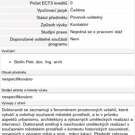
0
Počet ECTS kreditů
Čeština
Vyučovací jazyk
Povinně-volitelný
Statut předmětu
Kontaktní
Způsob výuky
Nejedná se o pracovní stáž
Studijní praxe
Není
Doporučené volitelné součásti
programu
Vyučující
Stolín Petr, doc. Ing. arch.
Obsah předmětu
nespecifikováno
Studijní aktivity a metody výuky
nespecifikováno
Výstupy z učení
Doktorandi se seznamují s fenoménem prostorových vztahů, které
vytváří a ovlivňují současné městské prostředí, a to v průniku
aspektů urbanismu, architektury a výtvarných uměleckých realizací a
intervencí. Doktorandi směřují k navrhování uměleckých realizací v
současném městském prostředí v kontextu historických souvislostí,
spojených s vývojem měst a míst - mikro lokací. Předmět zahrnuje