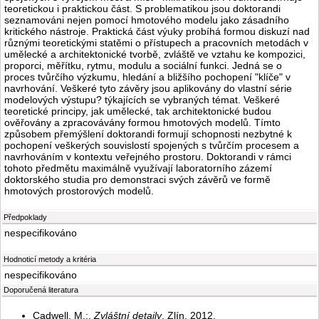
teoretickou i praktickou část. S problematikou jsou doktorandi
seznamováni nejen pomocí hmotového modelu jako zásadního
kritického nástroje. Praktická část výuky probíhá formou diskuzí nad
různými teoretickými statěmi o přístupech a pracovních metodách v
umělecké a architektonické tvorbě, zvláště ve vztahu ke kompozici,
proporci, měřítku, rytmu, modulu a sociální funkci. Jedná se o
proces tvůrčího výzkumu, hledání a bližšího pochopení "klíče" v
navrhování. Veškeré tyto závěry jsou aplikovány do vlastní série
modelových výstupu? týkajících se vybraných témat. Veškeré
teoretické principy, jak umělecké, tak architektonické budou
ověřovány a zpracovávány formou hmotových modelů. Tímto
způsobem přemýšlení doktorandi formují schopnosti nezbytné k
pochopení veškerých souvislostí spojených s tvůrčím procesem a
navrhováním v kontextu veřejného prostoru. Doktorandi v rámci
tohoto předmětu maximálně využívají laboratorního zázemí
doktorského studia pro demonstraci svých závěrů ve formě
hmotových prostorových modelů.
Předpoklady
nespecifikováno
Hodnoticí metody a kritéria
nespecifikováno
Doporučená literatura
Cadwell, M.:.
Zvláštní detaily
. Zlín, 2012.