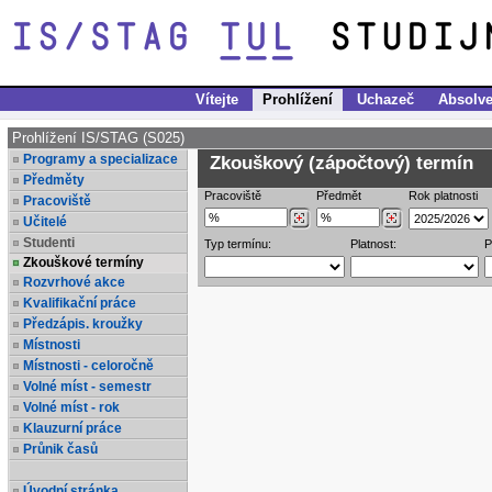
Vítejte
Prohlížení
Uchazeč
Absolve
Prohlížení IS/STAG (S025)
Programy a specializace
Zkouškový (zápočtový) termín
Předměty
Pracoviště
Předmět
Rok platnosti
Pracoviště
Učitelé
Studenti
Typ termínu:
Platnost:
P
Zkouškové termíny
Rozvrhové akce
Kvalifikační práce
Předzápis. kroužky
Místnosti
Místnosti - celoročně
Volné míst - semestr
Volné míst - rok
Klauzurní práce
Průnik časů
Úvodní stránka