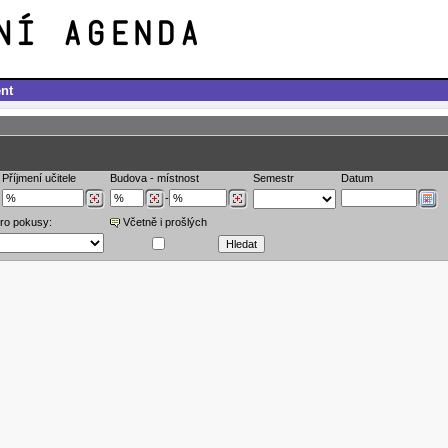
nt
Příjmení učitele
Budova
-
místnost
Semestr
Datum
-
ro pokusy:
Včetně i prošlých