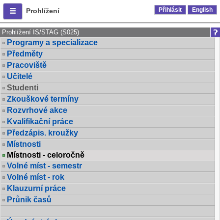
Přihlásit
English
Prohlížení
Prohlížení IS/STAG (S025)
Programy a specializace
Předměty
Pracoviště
Učitelé
Studenti
Zkouškové termíny
Rozvrhové akce
Kvalifikační práce
Předzápis. kroužky
Místnosti
Místnosti - celoročně
Volné míst - semestr
Volné míst - rok
Klauzurní práce
Průnik časů