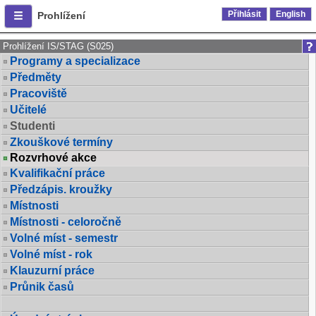
Přihlásit
English
Prohlížení
Prohlížení IS/STAG (S025)
Programy a specializace
Předměty
Pracoviště
Učitelé
Studenti
Zkouškové termíny
Rozvrhové akce
Kvalifikační práce
Předzápis. kroužky
Místnosti
Místnosti - celoročně
Volné míst - semestr
Volné míst - rok
Klauzurní práce
Průnik časů