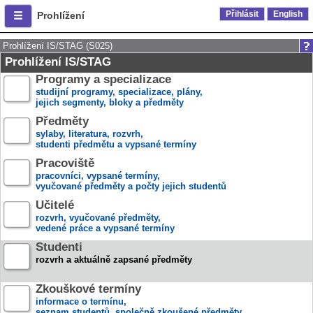
Přihlásit
English
Prohlížení
Prohlížení IS/STAG (S025)
Prohlížení IS/STAG
Programy a specializace
studijní programy, specializace, plány,
jejich segmenty, bloky a předměty
Předměty
sylaby, literatura, rozvrh,
studenti předmětu a vypsané termíny
Pracoviště
pracovníci, vypsané termíny,
vyučované předměty a počty jejich studentů
Učitelé
rozvrh, vyučované předměty,
vedené práce a vypsané termíny
Studenti
rozvrh a aktuálně zapsané předměty
Zkouškové termíny
informace o termínu,
seznam studentů, společně zkoušené předměty