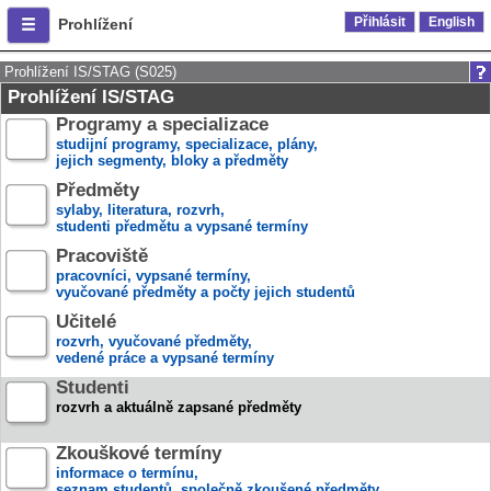
Přihlásit
English
Prohlížení
Prohlížení IS/STAG (S025)
Prohlížení IS/STAG
Programy a specializace
studijní programy, specializace, plány,
jejich segmenty, bloky a předměty
Předměty
sylaby, literatura, rozvrh,
studenti předmětu a vypsané termíny
Pracoviště
pracovníci, vypsané termíny,
vyučované předměty a počty jejich studentů
Učitelé
rozvrh, vyučované předměty,
vedené práce a vypsané termíny
Studenti
rozvrh a aktuálně zapsané předměty
Zkouškové termíny
informace o termínu,
seznam studentů, společně zkoušené předměty