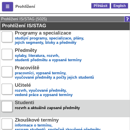
Přihlásit
English
Prohlížení
Prohlížení IS/STAG (S025)
Prohlížení IS/STAG
Programy a specializace
studijní programy, specializace, plány,
jejich segmenty, bloky a předměty
Předměty
sylaby, literatura, rozvrh,
studenti předmětu a vypsané termíny
Pracoviště
pracovníci, vypsané termíny,
vyučované předměty a počty jejich studentů
Učitelé
rozvrh, vyučované předměty,
vedené práce a vypsané termíny
Studenti
rozvrh a aktuálně zapsané předměty
Zkouškové termíny
informace o termínu,
seznam studentů, společně zkoušené předměty