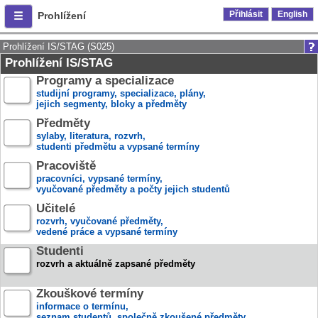
Přihlásit
English
Prohlížení
Prohlížení IS/STAG (S025)
Prohlížení IS/STAG
Programy a specializace
studijní programy, specializace, plány,
jejich segmenty, bloky a předměty
Předměty
sylaby, literatura, rozvrh,
studenti předmětu a vypsané termíny
Pracoviště
pracovníci, vypsané termíny,
vyučované předměty a počty jejich studentů
Učitelé
rozvrh, vyučované předměty,
vedené práce a vypsané termíny
Studenti
rozvrh a aktuálně zapsané předměty
Zkouškové termíny
informace o termínu,
seznam studentů, společně zkoušené předměty