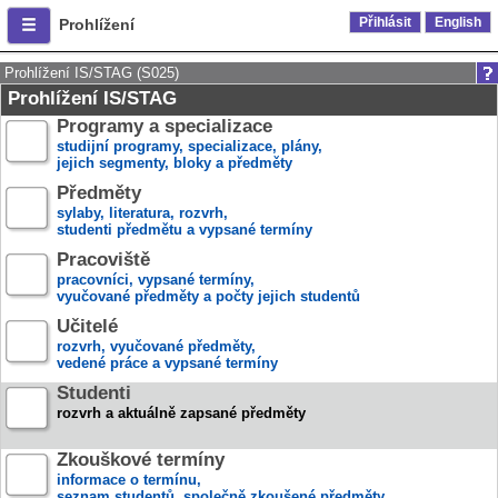
Přihlásit
English
Prohlížení
Prohlížení IS/STAG (S025)
Prohlížení IS/STAG
Programy a specializace
studijní programy, specializace, plány,
jejich segmenty, bloky a předměty
Předměty
sylaby, literatura, rozvrh,
studenti předmětu a vypsané termíny
Pracoviště
pracovníci, vypsané termíny,
vyučované předměty a počty jejich studentů
Učitelé
rozvrh, vyučované předměty,
vedené práce a vypsané termíny
Studenti
rozvrh a aktuálně zapsané předměty
Zkouškové termíny
informace o termínu,
seznam studentů, společně zkoušené předměty