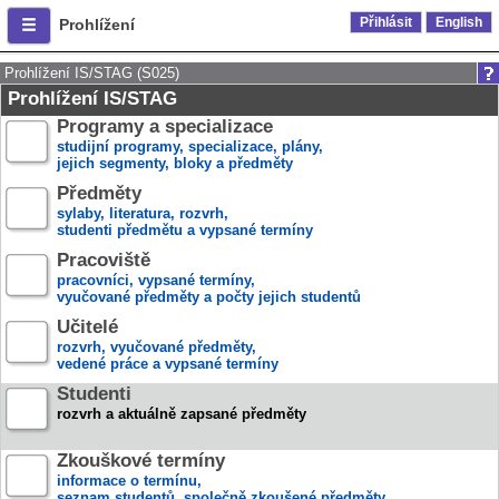
Přihlásit
English
Prohlížení
Prohlížení IS/STAG (S025)
Prohlížení IS/STAG
Programy a specializace
studijní programy, specializace, plány,
jejich segmenty, bloky a předměty
Předměty
sylaby, literatura, rozvrh,
studenti předmětu a vypsané termíny
Pracoviště
pracovníci, vypsané termíny,
vyučované předměty a počty jejich studentů
Učitelé
rozvrh, vyučované předměty,
vedené práce a vypsané termíny
Studenti
rozvrh a aktuálně zapsané předměty
Zkouškové termíny
informace o termínu,
seznam studentů, společně zkoušené předměty