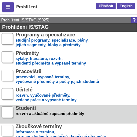
Přihlásit
English
Prohlížení
Prohlížení IS/STAG (S025)
Prohlížení IS/STAG
Programy a specializace
studijní programy, specializace, plány,
jejich segmenty, bloky a předměty
Předměty
sylaby, literatura, rozvrh,
studenti předmětu a vypsané termíny
Pracoviště
pracovníci, vypsané termíny,
vyučované předměty a počty jejich studentů
Učitelé
rozvrh, vyučované předměty,
vedené práce a vypsané termíny
Studenti
rozvrh a aktuálně zapsané předměty
Zkouškové termíny
informace o termínu,
seznam studentů, společně zkoušené předměty