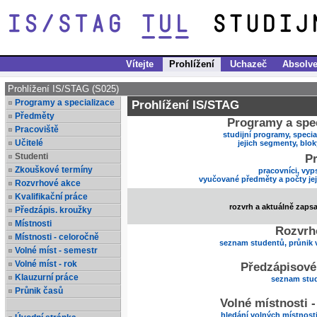
Vítejte
Prohlížení
Uchazeč
Absolve
Prohlížení IS/STAG (S025)
Programy a specializace
Prohlížení IS/STAG
Předměty
Programy a spec
Pracoviště
studijní programy, specia
Učitelé
jejich segmenty, blo
Studenti
Pr
Zkouškové termíny
pracovníci, vyp
vyučované předměty a počty je
Rozvrhové akce
Kvalifikační práce
rozvrh a aktuálně zaps
Předzápis. kroužky
Místnosti
Rozvrh
Místnosti - celoročně
seznam studentů, průnik 
Volné míst - semestr
Volné míst - rok
Předzápisové
Klauzurní práce
seznam stud
Průnik časů
Volné místnosti 
hledání volných místnost