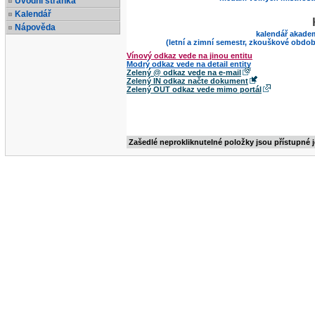
Úvodní stránka
Kalendář
Nápověda
kalendář akade
(letní a zimní semestr, zkouškové obdob
Vínový odkaz vede na jinou entitu
Modrý odkaz vede na detail entity
Zelený @ odkaz vede na e-mail
Zelený IN odkaz načte dokument
Zelený OUT odkaz vede mimo portál
Zašedlé neprokliknutelné položky jsou přístupné 