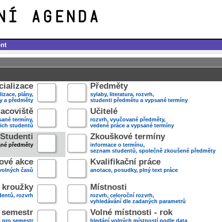
nt
ializace
Předměty
lizace, plány,
sylaby, literatura, rozvrh,
ky a předměty
studenti předmětu a vypsané termíny
acoviště
Učitelé
sané termíny,
rozvrh, vyučované předměty,
jich studentů
vedené práce a vypsané termíny
Studenti
Zkouškové termíny
ané předměty
informace o termínu,
seznam studentů, společně zkoušené předměty
ové akce
Kvalifikační práce
volných časů
anotace, posudky, plný text práce
 kroužky
Místnosti
entů, rozvrh
rozvrh, celoroční rozvrh,
vyhledávání dle zadaných parametrů
- semestr
Volné místnosti - rok
i pro semestr
hledání volných místností podle data