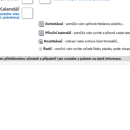
Kalendář
mického roku
í, prázdniny)
Dohledávač
- pomůže vám upřesnit hledanou položku...
Příruční kalendář
- pomůže vám rychle a přesně zadat dat
Rozklikávač
- zobrazí nebo schová části formulářů...
Řadič
- umožní vám rychle seřadit řádky tabulky podle sloupc
jen přihlášenému uživateli a případně i jen osobám s právem na dané informace.