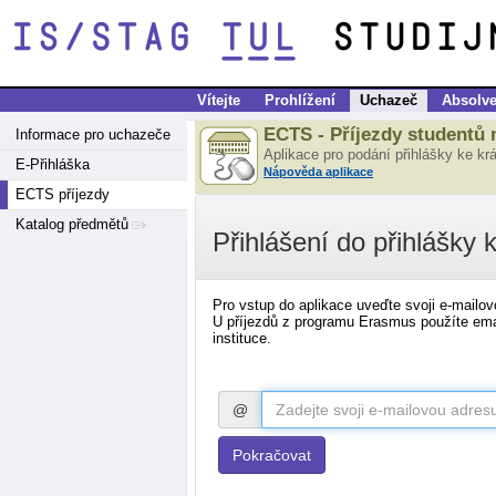
Vítejte
Prohlížení
Uchazeč
Absolve
ECTS - Příjezdy studentů 
Informace pro uchazeče
Aplikace pro podání přihlášky ke kr
E-Přihláška
Nápověda aplikace
ECTS příjezdy
Katalog předmětů
Přihlášení do přihlášky
Pro vstup do aplikace uveďte svoji e-mailov
U příjezdů z programu Erasmus použíte ema
instituce.
@
Pokračovat