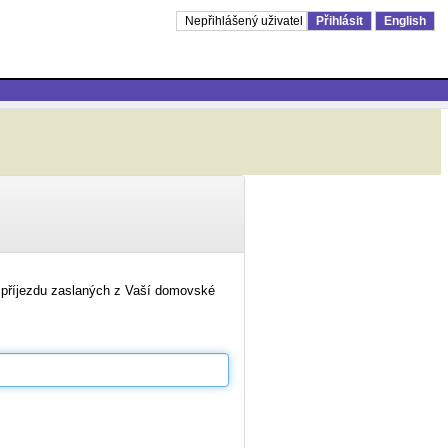
Nepřihlášený uživatel
Přihlásit
English
o příjezdu zaslaných z Vaší domovské