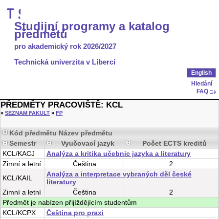
Studijní programy a katalog
předmětů
pro akademický rok 2026/2027
Technická univerzita v Liberci
English
Hledání
FAQ
PŘEDMĚTY PRACOVIŠTĚ:
KCL
»
SEZNAM FAKULT
»
FP
Kód předmětu Název předmětu
Semestr
Vyučovací jazyk
Počet ECTS kreditů
KCL/KACJ
Analýza a kritika učebnic jazyka a literatury
Zimní
a
letní
Čeština
2
Analýza a interpretace vybraných děl české
KCL/KAIL
literatury
Zimní
a
letní
Čeština
2
Předmět je nabízen přijíždějícím studentům
KCL/KCPX
Čeština pro praxi