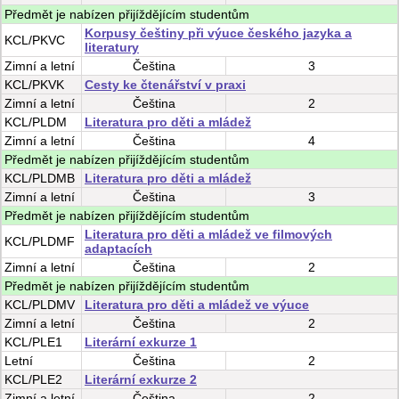
Předmět je nabízen přijíždějícím studentům
Korpusy češtiny při výuce českého jazyka a
KCL/PKVC
literatury
Zimní
a
letní
Čeština
3
KCL/PKVK
Cesty ke čtenářství v praxi
Zimní
a
letní
Čeština
2
KCL/PLDM
Literatura pro děti a mládež
Zimní
a
letní
Čeština
4
Předmět je nabízen přijíždějícím studentům
KCL/PLDMB
Literatura pro děti a mládež
Zimní
a
letní
Čeština
3
Předmět je nabízen přijíždějícím studentům
Literatura pro děti a mládež ve filmových
KCL/PLDMF
adaptacích
Zimní
a
letní
Čeština
2
Předmět je nabízen přijíždějícím studentům
KCL/PLDMV
Literatura pro děti a mládež ve výuce
Zimní
a
letní
Čeština
2
KCL/PLE1
Literární exkurze 1
Letní
Čeština
2
KCL/PLE2
Literární exkurze 2
Zimní
a
letní
Čeština
2