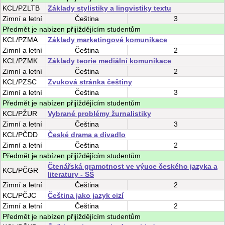
KCL/PZLTB
Základy stylistiky a lingvistiky textu
Zimní
a
letní
Čeština
3
Předmět je nabízen přijíždějícím studentům
KCL/PZMA
Základy marketingové komunikace
Zimní
a
letní
Čeština
2
KCL/PZMK
Základy teorie mediální komunikace
Zimní
a
letní
Čeština
2
KCL/PZSC
Zvuková stránka češtiny
Zimní
a
letní
Čeština
3
Předmět je nabízen přijíždějícím studentům
KCL/PŽUR
Vybrané problémy žurnalistiky
Zimní
a
letní
Čeština
3
KCL/PČDD
České drama a divadlo
Zimní
a
letní
Čeština
2
Předmět je nabízen přijíždějícím studentům
Čtenářská gramotnost ve výuce českého jazyka a
KCL/PČGR
literatury - SŠ
Zimní
a
letní
Čeština
2
KCL/PČJC
Čeština jako jazyk cizí
Zimní
a
letní
Čeština
2
Předmět je nabízen přijíždějícím studentům