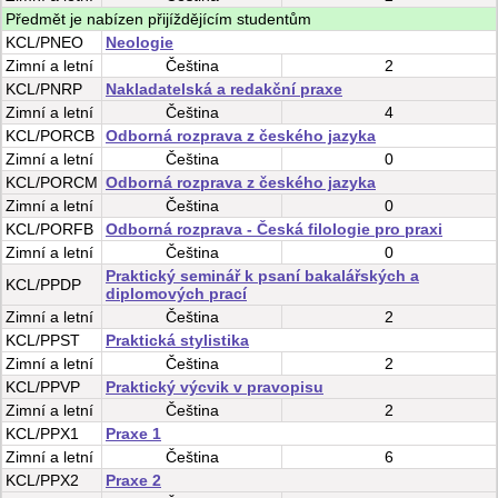
Předmět je nabízen přijíždějícím studentům
KCL/PNEO
Neologie
Zimní
a
letní
Čeština
2
KCL/PNRP
Nakladatelská a redakční praxe
Zimní
a
letní
Čeština
4
KCL/PORCB
Odborná rozprava z českého jazyka
Zimní
a
letní
Čeština
0
KCL/PORCM
Odborná rozprava z českého jazyka
Zimní
a
letní
Čeština
0
KCL/PORFB
Odborná rozprava - Česká filologie pro praxi
Zimní
a
letní
Čeština
0
Praktický seminář k psaní bakalářských a
KCL/PPDP
diplomových prací
Zimní
a
letní
Čeština
2
KCL/PPST
Praktická stylistika
Zimní
a
letní
Čeština
2
KCL/PPVP
Praktický výcvik v pravopisu
Zimní
a
letní
Čeština
2
KCL/PPX1
Praxe 1
Zimní
a
letní
Čeština
6
KCL/PPX2
Praxe 2