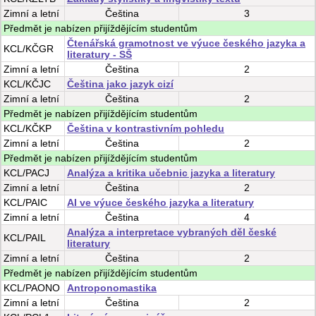
Zimní
a
letní
Čeština
3
Předmět je nabízen přijíždějícím studentům
Čtenářská gramotnost ve výuce českého jazyka a
KCL/KČGR
literatury - SŠ
Zimní
a
letní
Čeština
2
KCL/KČJC
Čeština jako jazyk cizí
Zimní
a
letní
Čeština
2
Předmět je nabízen přijíždějícím studentům
KCL/KČKP
Čeština v kontrastivním pohledu
Zimní
a
letní
Čeština
2
Předmět je nabízen přijíždějícím studentům
KCL/PACJ
Analýza a kritika učebnic jazyka a literatury
Zimní
a
letní
Čeština
2
KCL/PAIC
AI ve výuce českého jazyka a literatury
Zimní
a
letní
Čeština
4
Analýza a interpretace vybraných děl české
KCL/PAIL
literatury
Zimní
a
letní
Čeština
2
Předmět je nabízen přijíždějícím studentům
KCL/PAONO
Antroponomastika
Zimní
a
letní
Čeština
2