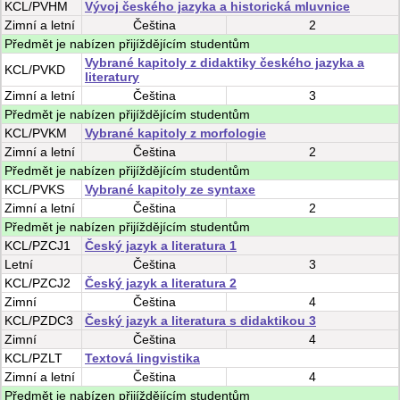
KCL/PVHM
Vývoj českého jazyka a historická mluvnice
Zimní
a
letní
Čeština
2
Předmět je nabízen přijíždějícím studentům
Vybrané kapitoly z didaktiky českého jazyka a
KCL/PVKD
literatury
Zimní
a
letní
Čeština
3
Předmět je nabízen přijíždějícím studentům
KCL/PVKM
Vybrané kapitoly z morfologie
Zimní
a
letní
Čeština
2
Předmět je nabízen přijíždějícím studentům
KCL/PVKS
Vybrané kapitoly ze syntaxe
Zimní
a
letní
Čeština
2
Předmět je nabízen přijíždějícím studentům
KCL/PZCJ1
Český jazyk a literatura 1
Letní
Čeština
3
KCL/PZCJ2
Český jazyk a literatura 2
Zimní
Čeština
4
KCL/PZDC3
Český jazyk a literatura s didaktikou 3
Zimní
Čeština
4
KCL/PZLT
Textová lingvistika
Zimní
a
letní
Čeština
4
Předmět je nabízen přijíždějícím studentům