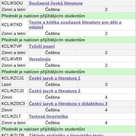
KCL/KSOU
Současná česká literatura
Zimní
a
letní
Čeština
2
Předmět je nabízen přijíždějícím studentům
Teorie a kritika současné literatury pro děti a
KCL/KTKD
mládež
Zimní
a
letní
Čeština
2
Předmět je nabízen přijíždějícím studentům
KCL/KTVP
Tvůrčí psaní
Zimní
a
letní
Čeština
2
KCL/KVER
Versologie
Zimní
a
letní
Čeština
2
Předmět je nabízen přijíždějícím studentům
KCL/KZCJ1
Český jazyk a literatura 1
Letní
Čeština
3
KCL/KZCJ2
Český jazyk a literatura 2
Zimní
Čeština
4
KCL/KZDC3
Český jazyk a literatura s didaktikou 3
Zimní
Čeština
4
KCL/KZLT
Textová lingvistika
Zimní
a
letní
Čeština
4
Předmět je nabízen přijíždějícím studentům
KCL/KZLTB
Základy stylistiky a lingvistiky textu