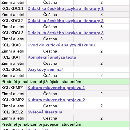
Zimní
a
letní
Čeština
2
KCL/KDCL1
Didaktika českého jazyka a literatury 1
Zimní
a
letní
Čeština
3
KCL/KDCL2
Didaktika českého jazyka a literatury 2
Zimní
a
letní
Čeština
3
KCL/KDCL3
Didaktika českého jazyka a literatury 3
Zimní
a
letní
Čeština
3
KCL/KKAD
Úvod do kritické analýzy diskursu
Zimní
a
letní
Čeština
2
KCL/KKAT
Komplexní analýza textu
Zimní
a
letní
Čeština
2
KCL/KKGL
Jazykový seminář
Zimní
a
letní
Čeština
2
Předmět je nabízen přijíždějícím studentům
KCL/KKMP1
Kultura mluveného projevu 1
Zimní
a
letní
Čeština
2
KCL/KKMP2
Kultura mluveného projevu 2
Zimní
a
letní
Čeština
2
KCL/KKSL2
Světová literatura
Zimní
a
letní
Čeština
2
Předmět je nabízen přijíždějícím studentům