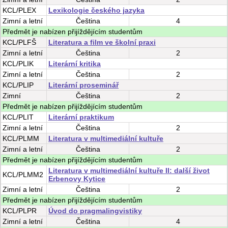
KCL/PLEX
Lexikologie českého jazyka
Zimní
a
letní
Čeština
4
Předmět je nabízen přijíždějícím studentům
KCL/PLFŠ
Literatura a film ve školní praxi
Zimní
a
letní
Čeština
2
KCL/PLIK
Literární kritika
Zimní
a
letní
Čeština
2
KCL/PLIP
Literární proseminář
Zimní
Čeština
2
Předmět je nabízen přijíždějícím studentům
KCL/PLIT
Literární praktikum
Zimní
a
letní
Čeština
2
KCL/PLMM
Literatura v multimediální kultuře
Zimní
a
letní
Čeština
2
Předmět je nabízen přijíždějícím studentům
Literatura v multimediální kultuře II: další život
KCL/PLMM2
Erbenovy Kytice
Zimní
a
letní
Čeština
2
Předmět je nabízen přijíždějícím studentům
KCL/PLPR
Úvod do pragmalingvistiky
Zimní
a
letní
Čeština
4