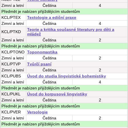
Zimní
a
letní
Čeština
4
Předmět je nabízen přijíždějícím studentům
KCL/PTEX
Textologie a ediční praxe
Zimní
a
letní
Čeština
4
Teorie a kritika současné literatury pro děti a
KCL/PTKD
mládež
Zimní
a
letní
Čeština
2
Předmět je nabízen přijíždějícím studentům
KCL/PTONO
Toponomastika
Zimní
a
letní
Čeština
2
KCL/PTVP
Tvůrčí psaní
Zimní
a
letní
Čeština
2
KCL/PUBS
Úvod do studia lingvistické bohemistiky
Zimní
a
letní
Čeština
4
Předmět je nabízen přijíždějícím studentům
KCL/PUKL
Úvod do korpusové lingvistiky
Zimní
a
letní
Čeština
2
Předmět je nabízen přijíždějícím studentům
KCL/PVER
Versologie
Zimní
a
letní
Čeština
2
Předmět je nabízen přijíždějícím studentům