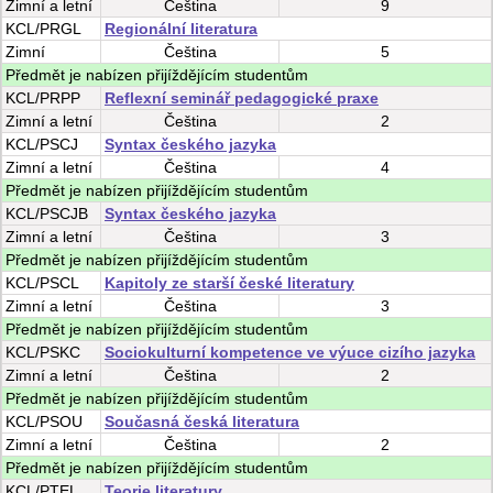
Zimní
a
letní
Čeština
9
KCL/PRGL
Regionální literatura
Zimní
Čeština
5
Předmět je nabízen přijíždějícím studentům
KCL/PRPP
Reflexní seminář pedagogické praxe
Zimní
a
letní
Čeština
2
KCL/PSCJ
Syntax českého jazyka
Zimní
a
letní
Čeština
4
Předmět je nabízen přijíždějícím studentům
KCL/PSCJB
Syntax českého jazyka
Zimní
a
letní
Čeština
3
Předmět je nabízen přijíždějícím studentům
KCL/PSCL
Kapitoly ze starší české literatury
Zimní
a
letní
Čeština
3
Předmět je nabízen přijíždějícím studentům
KCL/PSKC
Sociokulturní kompetence ve výuce cizího jazyka
Zimní
a
letní
Čeština
2
Předmět je nabízen přijíždějícím studentům
KCL/PSOU
Současná česká literatura
Zimní
a
letní
Čeština
2
Předmět je nabízen přijíždějícím studentům
KCL/PTEL
Teorie literatury