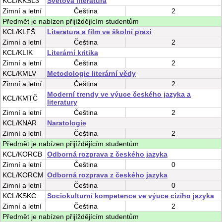
KCL/KKSL3
Světová literatura
Zimní
a
letní
Čeština
2
Předmět je nabízen přijíždějícím studentům
KCL/KLFŠ
Literatura a film ve školní praxi
Zimní
a
letní
Čeština
2
KCL/KLIK
Literární kritika
Zimní
a
letní
Čeština
2
KCL/KMLV
Metodologie literární vědy
Zimní
a
letní
Čeština
2
Moderní trendy ve výuce českého jazyka a
KCL/KMTČ
literatury
Zimní
a
letní
Čeština
2
KCL/KNAR
Naratologie
Zimní
a
letní
Čeština
2
Předmět je nabízen přijíždějícím studentům
KCL/KORCB
Odborná rozprava z českého jazyka
Zimní
a
letní
Čeština
0
KCL/KORCM
Odborná rozprava z českého jazyka
Zimní
a
letní
Čeština
0
KCL/KSKC
Sociokulturní kompetence ve výuce cizího jazyka
Zimní
a
letní
Čeština
2
Předmět je nabízen přijíždějícím studentům