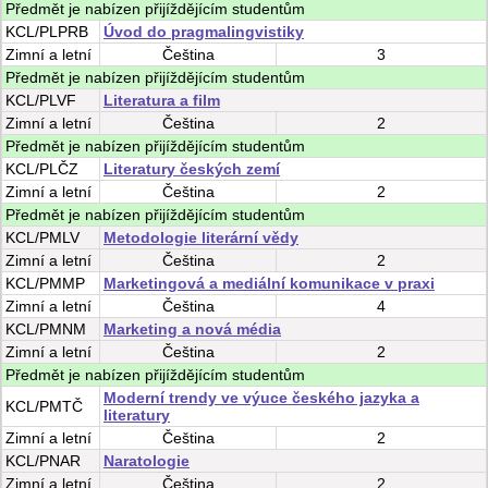
Předmět je nabízen přijíždějícím studentům
KCL/PLPRB
Úvod do pragmalingvistiky
Zimní
a
letní
Čeština
3
Předmět je nabízen přijíždějícím studentům
KCL/PLVF
Literatura a film
Zimní
a
letní
Čeština
2
Předmět je nabízen přijíždějícím studentům
KCL/PLČZ
Literatury českých zemí
Zimní
a
letní
Čeština
2
Předmět je nabízen přijíždějícím studentům
KCL/PMLV
Metodologie literární vědy
Zimní
a
letní
Čeština
2
KCL/PMMP
Marketingová a mediální komunikace v praxi
Zimní
a
letní
Čeština
4
KCL/PMNM
Marketing a nová média
Zimní
a
letní
Čeština
2
Předmět je nabízen přijíždějícím studentům
Moderní trendy ve výuce českého jazyka a
KCL/PMTČ
literatury
Zimní
a
letní
Čeština
2
KCL/PNAR
Naratologie
Zimní
a
letní
Čeština
2