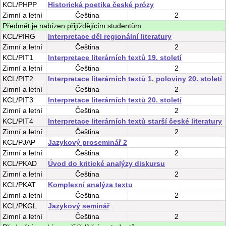
KCL/PHPP
Historická poetika české prózy
Zimní
a
letní
Čeština
2
Předmět je nabízen přijíždějícím studentům
KCL/PIRG
Interpretace děl regionální literatury
Zimní
a
letní
Čeština
2
KCL/PIT1
Interpretace literárních textů 19. století
Zimní
a
letní
Čeština
2
KCL/PIT2
Interpretace literárních textů 1. poloviny 20. století
Zimní
a
letní
Čeština
2
KCL/PIT3
Interpretace literárních textů 20. století
Zimní
a
letní
Čeština
2
KCL/PIT4
Interpretace literárních textů starší české literatury
Zimní
a
letní
Čeština
2
KCL/PJAP
Jazykový proseminář 2
Zimní
a
letní
Čeština
2
KCL/PKAD
Úvod do kritické analýzy diskursu
Zimní
a
letní
Čeština
2
KCL/PKAT
Komplexní analýza textu
Zimní
a
letní
Čeština
2
KCL/PKGL
Jazykový seminář
Zimní
a
letní
Čeština
2