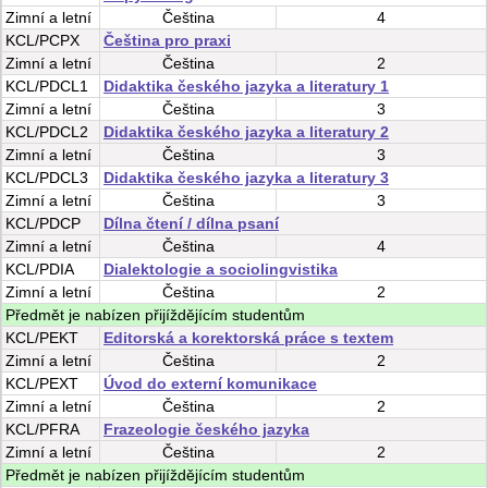
Zimní
a
letní
Čeština
4
KCL/PCPX
Čeština pro praxi
Zimní
a
letní
Čeština
2
KCL/PDCL1
Didaktika českého jazyka a literatury 1
Zimní
a
letní
Čeština
3
KCL/PDCL2
Didaktika českého jazyka a literatury 2
Zimní
a
letní
Čeština
3
KCL/PDCL3
Didaktika českého jazyka a literatury 3
Zimní
a
letní
Čeština
3
KCL/PDCP
Dílna čtení / dílna psaní
Zimní
a
letní
Čeština
4
KCL/PDIA
Dialektologie a sociolingvistika
Zimní
a
letní
Čeština
2
Předmět je nabízen přijíždějícím studentům
KCL/PEKT
Editorská a korektorská práce s textem
Zimní
a
letní
Čeština
2
KCL/PEXT
Úvod do externí komunikace
Zimní
a
letní
Čeština
2
KCL/PFRA
Frazeologie českého jazyka
Zimní
a
letní
Čeština
2
Předmět je nabízen přijíždějícím studentům